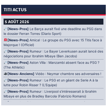
TITI ACTUS
5 AOÛT 2026
[News-Pros]
Le Barça aurait fixé une deadline au PSG dans
le dossier Ferran Torres (Diario Sport)
[News-Pros]
Amical : Le groupe du PSG avec 15 Titis face à
Majorque ! (Officiel)
[News-Pros]
Rumeur : Le Bayer Leverkusen aurait lancé des
négociations pour Ibrahim Mbaye (Ben Jacobs)
[News-Pros]
Aston Villa : Manzambi absent face au PSG ?
(The Athletic)
[News-Anciens]
Vidéo : Neymar chambre ses adversaires !
[News-Pros]
Rumeur : Le PSG et un géant de Serie A à la
lutte pour Robin Risser ? (L’Equipe)
[News-Pros]
Rumeur : Liverpool s’intéresserait à Ibrahim
Mbaye en plus de Bradley Barcola (Fabrizio Romano)
[News-Pros]
Rumeur : Accord contractuel trouvé entre le