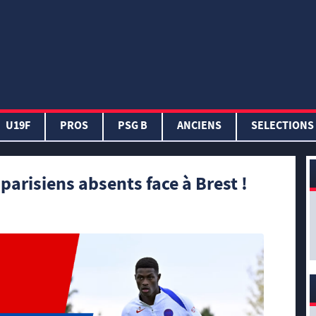
U19F
PROS
PSG B
ANCIENS
SELECTIONS
 parisiens absents face à Brest !