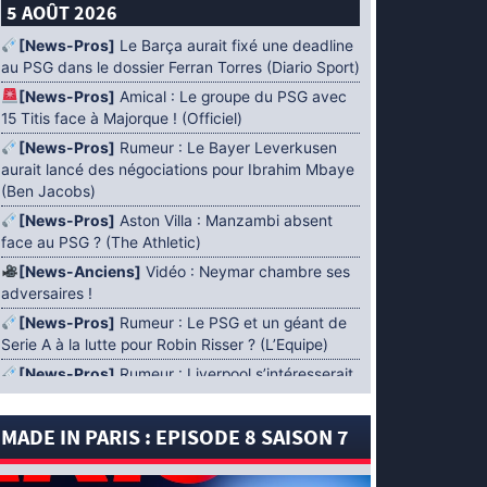
5 AOÛT 2026
[News-Pros]
Le Barça aurait fixé une deadline
au PSG dans le dossier Ferran Torres (Diario Sport)
[News-Pros]
Amical : Le groupe du PSG avec
15 Titis face à Majorque ! (Officiel)
[News-Pros]
Rumeur : Le Bayer Leverkusen
aurait lancé des négociations pour Ibrahim Mbaye
(Ben Jacobs)
[News-Pros]
Aston Villa : Manzambi absent
face au PSG ? (The Athletic)
[News-Anciens]
Vidéo : Neymar chambre ses
adversaires !
[News-Pros]
Rumeur : Le PSG et un géant de
Serie A à la lutte pour Robin Risser ? (L’Equipe)
[News-Pros]
Rumeur : Liverpool s’intéresserait
à Ibrahim Mbaye en plus de Bradley Barcola
(Fabrizio Romano)
MADE IN PARIS : EPISODE 8 SAISON 7
[News-Pros]
Rumeur : Accord contractuel
trouvé entre le PSG et Mika Godts (Fabrizio