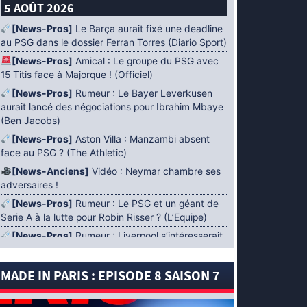
5 AOÛT 2026
[News-Pros]
Le Barça aurait fixé une deadline
au PSG dans le dossier Ferran Torres (Diario Sport)
[News-Pros]
Amical : Le groupe du PSG avec
15 Titis face à Majorque ! (Officiel)
[News-Pros]
Rumeur : Le Bayer Leverkusen
aurait lancé des négociations pour Ibrahim Mbaye
(Ben Jacobs)
[News-Pros]
Aston Villa : Manzambi absent
face au PSG ? (The Athletic)
[News-Anciens]
Vidéo : Neymar chambre ses
adversaires !
[News-Pros]
Rumeur : Le PSG et un géant de
Serie A à la lutte pour Robin Risser ? (L’Equipe)
[News-Pros]
Rumeur : Liverpool s’intéresserait
à Ibrahim Mbaye en plus de Bradley Barcola
(Fabrizio Romano)
MADE IN PARIS : EPISODE 8 SAISON 7
[News-Pros]
Rumeur : Accord contractuel
trouvé entre le PSG et Mika Godts (Fabrizio