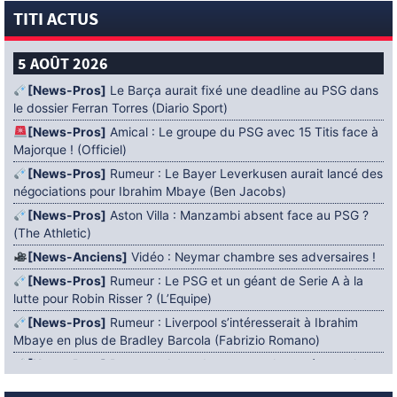
TITI ACTUS
5 AOÛT 2026
[News-Pros]
Le Barça aurait fixé une deadline au PSG dans
le dossier Ferran Torres (Diario Sport)
[News-Pros]
Amical : Le groupe du PSG avec 15 Titis face à
Majorque ! (Officiel)
[News-Pros]
Rumeur : Le Bayer Leverkusen aurait lancé des
négociations pour Ibrahim Mbaye (Ben Jacobs)
[News-Pros]
Aston Villa : Manzambi absent face au PSG ?
(The Athletic)
[News-Anciens]
Vidéo : Neymar chambre ses adversaires !
[News-Pros]
Rumeur : Le PSG et un géant de Serie A à la
lutte pour Robin Risser ? (L’Equipe)
[News-Pros]
Rumeur : Liverpool s’intéresserait à Ibrahim
Mbaye en plus de Bradley Barcola (Fabrizio Romano)
[News-Pros]
Rumeur : Accord contractuel trouvé entre le
PSG et Mika Godts (Fabrizio Romano)