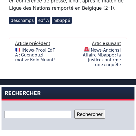
en conférence de presse, lundi, après le match de
Ligue des Nations remporté en Belgique (2-1).
deschamps
edf A
mbappé
Article précédent
Article suivant
[News-Pros] EdF
[News-Anciens]
A : Guendouzi
Affaire Mbappé : la
motive Kolo Muani !
justice confirme
une enquête
RECHERCHER