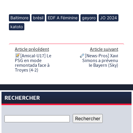
Baltimore
brésil
EDF A Féminine
geyoro
JO 2024
katoto
Article précédent
Article suivant
[Amical-U17] Le
[News-Pros] Xavi
PSG en mode
Simons a prévenu
remontada face à
le Bayern (Sky)
Troyes (4-2)
RECHERCHER