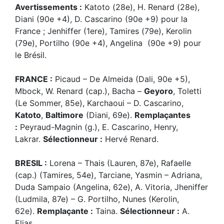
Avertissements :
Katoto (28e), H. Renard (28e),
Diani (90e +4), D. Cascarino (90e +9) pour la
France ; Jenhiffer (1ere), Tamires (79e), Kerolin
(79e), Portilho (90e +4), Angelina (90e +9) pour
le Brésil.
FRANCE :
Picaud – De Almeida (Dali, 90e +5),
Mbock, W. Renard (cap.), Bacha –
Geyoro
, Toletti
(Le Sommer, 85e), Karchaoui – D. Cascarino,
Katoto
,
Baltimore
(Diani, 69e).
Remplaçantes
:
Peyraud-Magnin (g.), E. Cascarino, Henry,
Lakrar.
Sélectionneur :
Hervé Renard.
BRESIL :
Lorena – Thais (Lauren, 87e), Rafaelle
(cap.) (Tamires, 54e), Tarciane, Yasmin – Adriana,
Duda Sampaio (Angelina, 62e), A. Vitoria, Jheniffer
(Ludmila, 87e) – G. Portilho, Nunes (Kerolin,
62e).
Remplaçante :
Taina.
Sélectionneur :
A.
Elias.