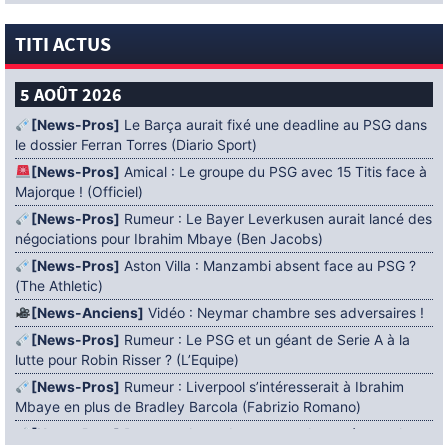
TITI ACTUS
5 AOÛT 2026
[News-Pros]
Le Barça aurait fixé une deadline au PSG dans
le dossier Ferran Torres (Diario Sport)
[News-Pros]
Amical : Le groupe du PSG avec 15 Titis face à
Majorque ! (Officiel)
[News-Pros]
Rumeur : Le Bayer Leverkusen aurait lancé des
négociations pour Ibrahim Mbaye (Ben Jacobs)
[News-Pros]
Aston Villa : Manzambi absent face au PSG ?
(The Athletic)
[News-Anciens]
Vidéo : Neymar chambre ses adversaires !
[News-Pros]
Rumeur : Le PSG et un géant de Serie A à la
lutte pour Robin Risser ? (L’Equipe)
[News-Pros]
Rumeur : Liverpool s’intéresserait à Ibrahim
Mbaye en plus de Bradley Barcola (Fabrizio Romano)
[News-Pros]
Rumeur : Accord contractuel trouvé entre le