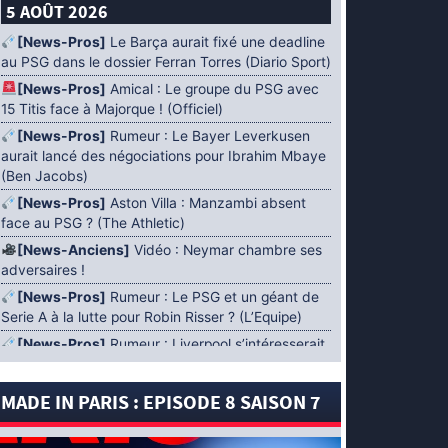
5 AOÛT 2026
[News-Pros]
Le Barça aurait fixé une deadline
au PSG dans le dossier Ferran Torres (Diario Sport)
[News-Pros]
Amical : Le groupe du PSG avec
15 Titis face à Majorque ! (Officiel)
[News-Pros]
Rumeur : Le Bayer Leverkusen
aurait lancé des négociations pour Ibrahim Mbaye
(Ben Jacobs)
[News-Pros]
Aston Villa : Manzambi absent
face au PSG ? (The Athletic)
[News-Anciens]
Vidéo : Neymar chambre ses
adversaires !
[News-Pros]
Rumeur : Le PSG et un géant de
Serie A à la lutte pour Robin Risser ? (L’Equipe)
[News-Pros]
Rumeur : Liverpool s’intéresserait
à Ibrahim Mbaye en plus de Bradley Barcola
(Fabrizio Romano)
MADE IN PARIS : EPISODE 8 SAISON 7
[News-Pros]
Rumeur : Accord contractuel
trouvé entre le PSG et Mika Godts (Fabrizio