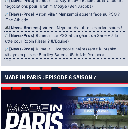
[News-Pros]
Rumeur : Le Bayer Leverkusen aurait lancé des
négociations pour Ibrahim Mbaye (Ben Jacobs)
[News-Pros]
Aston Villa : Manzambi absent face au PSG ?
(The Athletic)
[News-Anciens]
Vidéo : Neymar chambre ses adversaires !
[News-Pros]
Rumeur : Le PSG et un géant de Serie A à la
lutte pour Robin Risser ? (L’Equipe)
[News-Pros]
Rumeur : Liverpool s’intéresserait à Ibrahim
Mbaye en plus de Bradley Barcola (Fabrizio Romano)
[News-Pros]
Rumeur : Accord contractuel trouvé entre le
PSG et Mika Godts (Fabrizio Romano)
MADE IN PARIS : EPISODE 8 SAISON 7
[News-Pros]
Rumeur : Le PSG aurait lancé un ultimatum
pour boucler le dossier Ferran Torres (Matteo Moretto)
4 AOÛT 2026
[News-Formation]
Mercato : Khalil Ayari prêté à Dunkerque
(Officiel)
[News-Anciens]
Leverkusen : un retour de Diaby envisagé
(Foot Mercato)
[News-Formation]
Nsoki va filer au Dinamo Zagreb