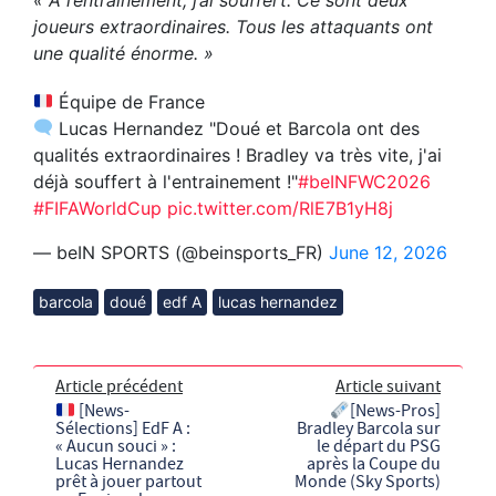
joueurs extraordinaires. Tous les attaquants ont
une qualité énorme. »
Équipe de France
Lucas Hernandez "Doué et Barcola ont des
qualités extraordinaires ! Bradley va très vite, j'ai
déjà souffert à l'entrainement !"
#beINFWC2026
#FIFAWorldCup
pic.twitter.com/RlE7B1yH8j
— beIN SPORTS (@beinsports_FR)
June 12, 2026
barcola
doué
edf A
lucas hernandez
Article précédent
Article suivant
[News-
[News-Pros]
Sélections] EdF A :
Bradley Barcola sur
« Aucun souci » :
le départ du PSG
Lucas Hernandez
après la Coupe du
prêt à jouer partout
Monde (Sky Sports)