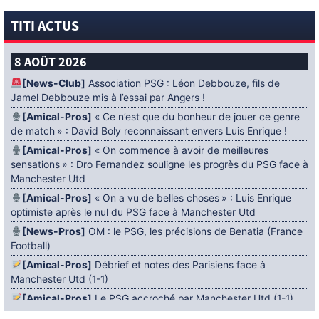
TITI ACTUS
8 AOÛT 2026
[News-Club]
Association PSG : Léon Debbouze, fils de
Jamel Debbouze mis à l’essai par Angers !
[Amical-Pros]
« Ce n’est que du bonheur de jouer ce genre
de match » : David Boly reconnaissant envers Luis Enrique !
[Amical-Pros]
« On commence à avoir de meilleures
sensations » : Dro Fernandez souligne les progrès du PSG face à
Manchester Utd
[Amical-Pros]
« On a vu de belles choses » : Luis Enrique
optimiste après le nul du PSG face à Manchester Utd
[News-Pros]
OM : le PSG, les précisions de Benatia (France
Football)
[Amical-Pros]
Débrief et notes des Parisiens face à
Manchester Utd (1-1)
[Amical-Pros]
Le PSG accroché par Manchester Utd (1-1)
[News-Pros]
Amical : Lens battu par Sunderland avant le