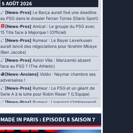
5 AOÛT 2026
[News-Pros]
Le Barça aurait fixé une deadline
au PSG dans le dossier Ferran Torres (Diario Sport)
[News-Pros]
Amical : Le groupe du PSG avec
15 Titis face à Majorque ! (Officiel)
[News-Pros]
Rumeur : Le Bayer Leverkusen
aurait lancé des négociations pour Ibrahim Mbaye
(Ben Jacobs)
[News-Pros]
Aston Villa : Manzambi absent
face au PSG ? (The Athletic)
[News-Anciens]
Vidéo : Neymar chambre ses
adversaires !
[News-Pros]
Rumeur : Le PSG et un géant de
Serie A à la lutte pour Robin Risser ? (L’Equipe)
[News-Pros]
Rumeur : Liverpool s’intéresserait
à Ibrahim Mbaye en plus de Bradley Barcola
(Fabrizio Romano)
MADE IN PARIS : EPISODE 8 SAISON 7
[News-Pros]
Rumeur : Accord contractuel
trouvé entre le PSG et Mika Godts (Fabrizio