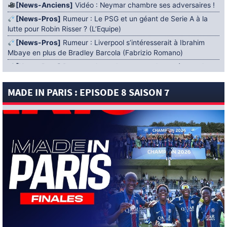
[News-Anciens]
Vidéo : Neymar chambre ses adversaires !
[News-Pros]
Rumeur : Le PSG et un géant de Serie A à la
lutte pour Robin Risser ? (L’Equipe)
[News-Pros]
Rumeur : Liverpool s’intéresserait à Ibrahim
Mbaye en plus de Bradley Barcola (Fabrizio Romano)
[News-Pros]
Rumeur : Accord contractuel trouvé entre le
PSG et Mika Godts (Fabrizio Romano)
MADE IN PARIS : EPISODE 8 SAISON 7
[News-Pros]
Rumeur : Le PSG aurait lancé un ultimatum
pour boucler le dossier Ferran Torres (Matteo Moretto)
4 AOÛT 2026
[News-Formation]
Mercato : Khalil Ayari prêté à Dunkerque
(Officiel)
[News-Anciens]
Leverkusen : un retour de Diaby envisagé
(Foot Mercato)
[News-Formation]
Nsoki va filer au Dinamo Zagreb
(L’Equipe)
[News-Pros]
Rumeur : Suzuki acheté par le PSG puis prêté ?
(L’Equipe)
[News-Pros]
Rumeur : l’offre du PSG pour Godts refusée ?