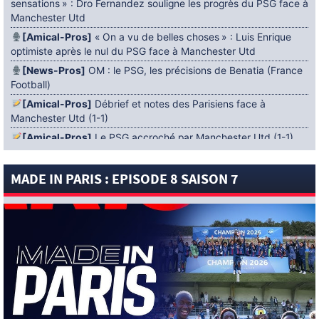
sensations » : Dro Fernandez souligne les progrès du PSG face à
Manchester Utd
[Amical-Pros]
« On a vu de belles choses » : Luis Enrique
optimiste après le nul du PSG face à Manchester Utd
[News-Pros]
OM : le PSG, les précisions de Benatia (France
Football)
[Amical-Pros]
Débrief et notes des Parisiens face à
Manchester Utd (1-1)
[Amical-Pros]
Le PSG accroché par Manchester Utd (1-1)
[News-Pros]
Amical : Lens battu par Sunderland avant le
PSG
MADE IN PARIS : EPISODE 8 SAISON 7
5 AOÛT 2026
[News-Pros]
Le Barça aurait fixé une deadline au PSG dans
le dossier Ferran Torres (Diario Sport)
[News-Pros]
Amical : Le groupe du PSG avec 15 Titis face à
Majorque ! (Officiel)
[News-Pros]
Rumeur : Le Bayer Leverkusen aurait lancé des
négociations pour Ibrahim Mbaye (Ben Jacobs)
[News-Pros]
Aston Villa : Manzambi absent face au PSG ?