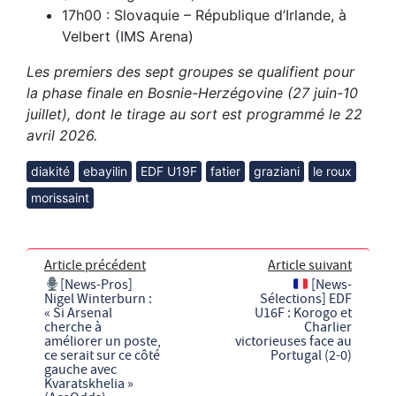
17h00 : Slovaquie – République d’Irlande, à
Velbert (IMS Arena)
Les premiers des sept groupes se qualifient pour
la phase finale en Bosnie-Herzégovine (27 juin-10
juillet), dont le tirage au sort est programmé le 22
avril 2026.
diakité
ebayilin
EDF U19F
fatier
graziani
le roux
morissaint
Article précédent
Article suivant
[News-Pros]
[News-
Nigel Winterburn :
Sélections] EDF
« Si Arsenal
U16F : Korogo et
cherche à
Charlier
améliorer un poste,
victorieuses face au
ce serait sur ce côté
Portugal (2-0)
gauche avec
Kvaratskhelia »