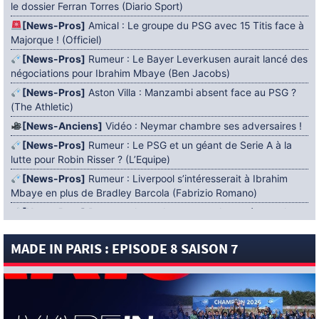
le dossier Ferran Torres (Diario Sport)
[News-Pros]
Amical : Le groupe du PSG avec 15 Titis face à
Majorque ! (Officiel)
[News-Pros]
Rumeur : Le Bayer Leverkusen aurait lancé des
négociations pour Ibrahim Mbaye (Ben Jacobs)
[News-Pros]
Aston Villa : Manzambi absent face au PSG ?
(The Athletic)
[News-Anciens]
Vidéo : Neymar chambre ses adversaires !
[News-Pros]
Rumeur : Le PSG et un géant de Serie A à la
lutte pour Robin Risser ? (L’Equipe)
[News-Pros]
Rumeur : Liverpool s’intéresserait à Ibrahim
Mbaye en plus de Bradley Barcola (Fabrizio Romano)
[News-Pros]
Rumeur : Accord contractuel trouvé entre le
PSG et Mika Godts (Fabrizio Romano)
MADE IN PARIS : EPISODE 8 SAISON 7
[News-Pros]
Rumeur : Le PSG aurait lancé un ultimatum
pour boucler le dossier Ferran Torres (Matteo Moretto)
4 AOÛT 2026
[News-Formation]
Mercato : Khalil Ayari prêté à Dunkerque
(Officiel)