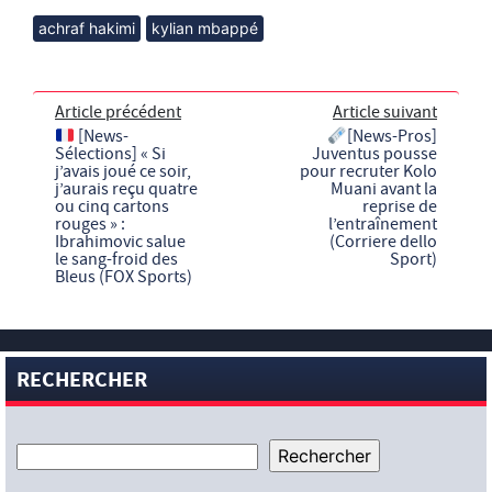
achraf hakimi
kylian mbappé
Article précédent
Article suivant
[News-
[News-Pros]
Sélections] « Si
Juventus pousse
j’avais joué ce soir,
pour recruter Kolo
j’aurais reçu quatre
Muani avant la
ou cinq cartons
reprise de
rouges » :
l’entraînement
Ibrahimovic salue
(Corriere dello
le sang-froid des
Sport)
Bleus (FOX Sports)
RECHERCHER