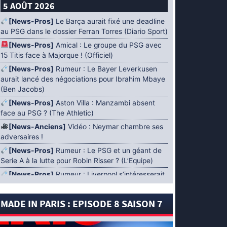
5 AOÛT 2026
[News-Pros]
Le Barça aurait fixé une deadline
au PSG dans le dossier Ferran Torres (Diario Sport)
[News-Pros]
Amical : Le groupe du PSG avec
15 Titis face à Majorque ! (Officiel)
[News-Pros]
Rumeur : Le Bayer Leverkusen
aurait lancé des négociations pour Ibrahim Mbaye
(Ben Jacobs)
[News-Pros]
Aston Villa : Manzambi absent
face au PSG ? (The Athletic)
[News-Anciens]
Vidéo : Neymar chambre ses
adversaires !
[News-Pros]
Rumeur : Le PSG et un géant de
Serie A à la lutte pour Robin Risser ? (L’Equipe)
[News-Pros]
Rumeur : Liverpool s’intéresserait
à Ibrahim Mbaye en plus de Bradley Barcola
(Fabrizio Romano)
MADE IN PARIS : EPISODE 8 SAISON 7
[News-Pros]
Rumeur : Accord contractuel
trouvé entre le PSG et Mika Godts (Fabrizio