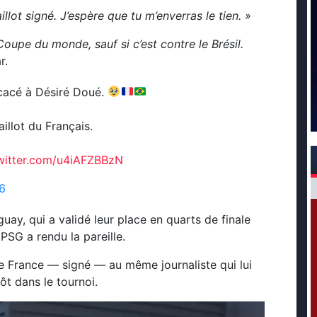
illot signé. J’espère que tu m’enverras le tien. »
upe du monde, sauf si c’est contre le Brésil.
r.
dicacé à Désiré Doué.
illot du Français.
twitter.com/u4iAFZBBzN
6
guay, qui a validé leur place en quarts de finale
PSG a rendu la pareille.
 de France — signé — au même journaliste qui lui
t dans le tournoi.