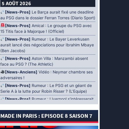
5 AOÛT 2026
[News-Pros]
Le Barça aurait fixé une deadline
au PSG dans le dossier Ferran Torres (Diario Sport)
[News-Pros]
Amical : Le groupe du PSG avec
15 Titis face à Majorque ! (Officiel)
[News-Pros]
Rumeur : Le Bayer Leverkusen
aurait lancé des négociations pour Ibrahim Mbaye
(Ben Jacobs)
[News-Pros]
Aston Villa : Manzambi absent
face au PSG ? (The Athletic)
[News-Anciens]
Vidéo : Neymar chambre ses
adversaires !
[News-Pros]
Rumeur : Le PSG et un géant de
Serie A à la lutte pour Robin Risser ? (L’Equipe)
[News-Pros]
Rumeur : Liverpool s’intéresserait
à Ibrahim Mbaye en plus de Bradley Barcola
(Fabrizio Romano)
MADE IN PARIS : EPISODE 8 SAISON 7
[News-Pros]
Rumeur : Accord contractuel
trouvé entre le PSG et Mika Godts (Fabrizio