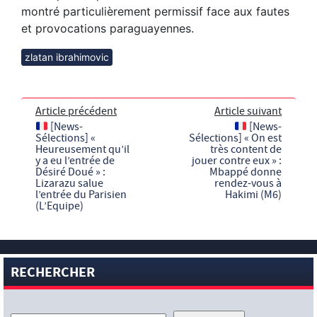
montré particulièrement permissif face aux fautes
et provocations paraguayennes.
zlatan ibrahimovic
Article précédent
Article suivant
[News-
[News-
Sélections] «
Sélections] « On est
Heureusement qu’il
très content de
y a eu l’entrée de
jouer contre eux » :
Désiré Doué » :
Mbappé donne
Lizarazu salue
rendez-vous à
l’entrée du Parisien
Hakimi (M6)
(L’Equipe)
RECHERCHER