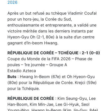
2026
Après un but refusé au tchèque Vladimir Coufal
pour un hors-jeu, la Corée du Sud,
enthousiasmante et entreprenante, a validé une
victoire méritée dans les derniers instants par
Hyeon-Gyu Oh (2-1, 80e) à la suite d’un centre
gagnant d’In-beom Hwang.
RÉPUBLIQUE DE CORÉE – TCHÉQUIE : 2-1 (0-0)
Coupe du Monde de la FIFA 2026 – Phase de
poules – 1re journée – Groupe A
Estadio Azteca
Buts
: Hwang In-Beom (67e) et Oh Hyeon-Gyu
(80e) pour la République de Corée. Krejci (59e)
pour la Tchéquie.
RÉPUBLIQUE DE CORÉE
: Kim Seung-Gyu, Lee
Han-Boom, Kim Min-Jae, Lee Gi-Hyuk, Seol
Young-Woo, Hwang In-Beom (Kim Jin-Gyu, 84e),