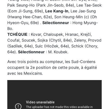
Paik Seung-Ho (Park Jin-Seob, 84e), Lee Tae-Seok
(Eom Ji-Sung, 69e),
Lee Kang-In
, Lee Jae-Sung
(Hwang Hee-Chan, 62e), Son Heung-Min (c) (Oh
Hyeon-Gyu, 69e) .
Sélectionneur
: Hong Myung-
Bo.
TCHÉQUIE
: Kovar, Chaloupek, Hranac, Krejčí,
Coufal, Soucek, Sojka (Chytil, 84e), Zeleny, Provod
(Sadílek, 64e), Sulc (Hložek, 64e), Schick (Chory,
64e).
Sélectionneur
: M. Koubek.
Avec trois points au compteur, les Sud-Coréens
occupent la 2e position de cette poule, à égalité
avec les Mexicains.