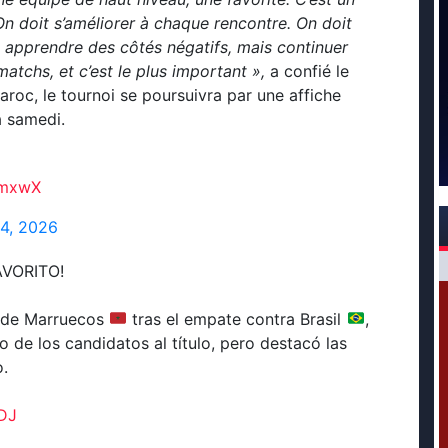
On doit s’améliorer à chaque rencontre. On doit
t apprendre des côtés négatifs, mais continuer
matchs, et c’est le plus important »,
a confié le
roc, le tournoi se poursuivra par une affiche
à samedi.
BmxwX
14, 2026
VORITO!
o de Marruecos
tras el empate contra Brasil
,
no de los candidatos al título, pero destacó las
o.
DJ