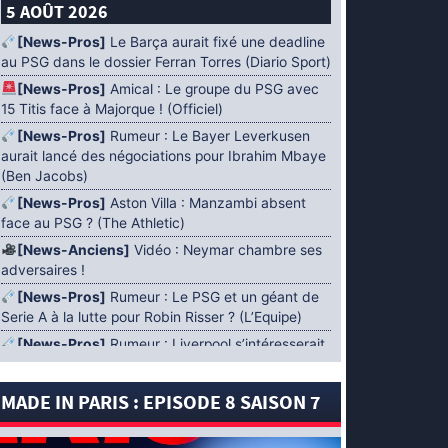
5 AOÛT 2026
[News-Pros]
Le Barça aurait fixé une deadline
au PSG dans le dossier Ferran Torres (Diario Sport)
[News-Pros]
Amical : Le groupe du PSG avec
15 Titis face à Majorque ! (Officiel)
[News-Pros]
Rumeur : Le Bayer Leverkusen
aurait lancé des négociations pour Ibrahim Mbaye
(Ben Jacobs)
[News-Pros]
Aston Villa : Manzambi absent
face au PSG ? (The Athletic)
[News-Anciens]
Vidéo : Neymar chambre ses
adversaires !
[News-Pros]
Rumeur : Le PSG et un géant de
Serie A à la lutte pour Robin Risser ? (L’Equipe)
[News-Pros]
Rumeur : Liverpool s’intéresserait
à Ibrahim Mbaye en plus de Bradley Barcola
(Fabrizio Romano)
MADE IN PARIS : EPISODE 8 SAISON 7
[News-Pros]
Rumeur : Accord contractuel
trouvé entre le PSG et Mika Godts (Fabrizio