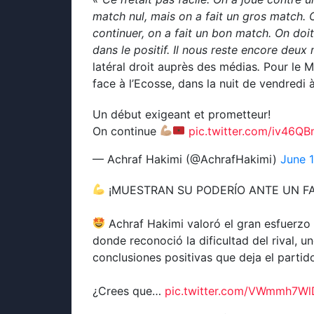
match nul, mais on a fait un gros match. 
continuer, on a fait un bon match. On doi
dans le positif. Il nous reste encore deux 
latéral droit auprès des médias
.
Pour le Ma
face à l’Ecosse, dans la nuit de vendredi 
Un début exigeant et prometteur!
On continue
pic.twitter.com/iv46Q
— Achraf Hakimi (@AchrafHakimi)
June 
¡MUESTRAN SU PODERÍO ANTE UN FA
Achraf Hakimi valoró el gran esfuerz
donde reconoció la dificultad del rival, u
conclusiones positivas que deja el partid
¿Crees que…
pic.twitter.com/VWmmh7Wl