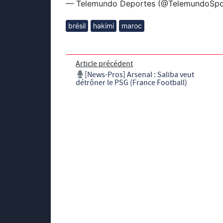
— Telemundo Deportes (@TelemundoSpo
brésil
hakimi
maroc
Article précédent
[News-Pros] Arsenal : Saliba veut
détrôner le PSG (France Football)