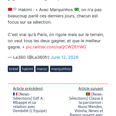
Hakimi : « Avec Marquinhos
, on n'a pas
beaucoup parlé ces derniers jours, chacun est
focus sur sa sélection.
C'est vrai qu'à Paris, on rigole mais sur le terrain,
on veut tous les deux gagner, et que le meilleur
gagne. »
pic.twitter.com/naQCWZ6YWG
— Le360 (@Le360fr)
June 12, 2026
brésil
hakimi
maroc
marquinhos
Article précédent
Article suivant
[News-
[News-
Sélections] EdF A :
Sélections] Classe à
Mbappé et sa
la parisienne :
relation avec
Nuno Mendes,
Dembélé (L’Equipe)
Vitinha, Neves et
Ramos posent avec