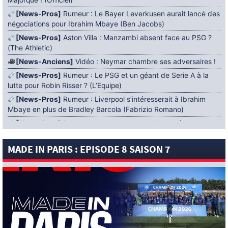
Majorque ! (Officiel)
[News-Pros]
Rumeur : Le Bayer Leverkusen aurait lancé des
négociations pour Ibrahim Mbaye (Ben Jacobs)
[News-Pros]
Aston Villa : Manzambi absent face au PSG ?
(The Athletic)
[News-Anciens]
Vidéo : Neymar chambre ses adversaires !
[News-Pros]
Rumeur : Le PSG et un géant de Serie A à la
lutte pour Robin Risser ? (L’Equipe)
[News-Pros]
Rumeur : Liverpool s’intéresserait à Ibrahim
Mbaye en plus de Bradley Barcola (Fabrizio Romano)
[News-Pros]
Rumeur : Accord contractuel trouvé entre le
PSG et Mika Godts (Fabrizio Romano)
MADE IN PARIS : EPISODE 8 SAISON 7
[News-Pros]
Rumeur : Le PSG aurait lancé un ultimatum
pour boucler le dossier Ferran Torres (Matteo Moretto)
4 AOÛT 2026
[News-Formation]
Mercato : Khalil Ayari prêté à Dunkerque
(Officiel)
[News-Anciens]
Leverkusen : un retour de Diaby envisagé
(Foot Mercato)