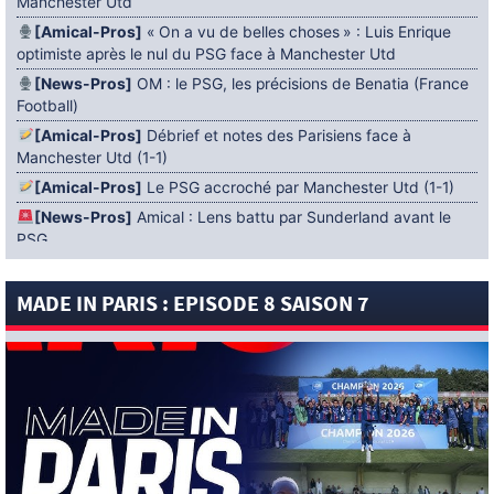
Manchester Utd
[Amical-Pros]
« On a vu de belles choses » : Luis Enrique
optimiste après le nul du PSG face à Manchester Utd
[News-Pros]
OM : le PSG, les précisions de Benatia (France
Football)
[Amical-Pros]
Débrief et notes des Parisiens face à
Manchester Utd (1-1)
[Amical-Pros]
Le PSG accroché par Manchester Utd (1-1)
[News-Pros]
Amical : Lens battu par Sunderland avant le
PSG
5 AOÛT 2026
MADE IN PARIS : EPISODE 8 SAISON 7
[News-Pros]
Le Barça aurait fixé une deadline au PSG dans
le dossier Ferran Torres (Diario Sport)
[News-Pros]
Amical : Le groupe du PSG avec 15 Titis face à
Majorque ! (Officiel)
[News-Pros]
Rumeur : Le Bayer Leverkusen aurait lancé des
négociations pour Ibrahim Mbaye (Ben Jacobs)
[News-Pros]
Aston Villa : Manzambi absent face au PSG ?
(The Athletic)