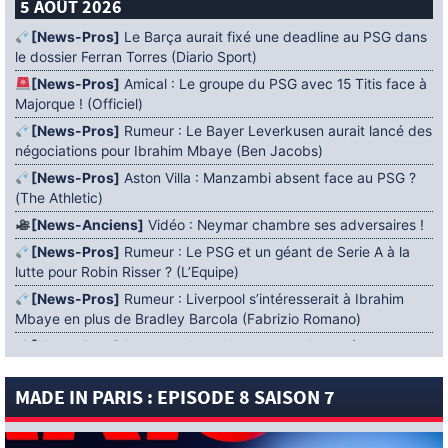
5 AOÛT 2026
[News-Pros]
Le Barça aurait fixé une deadline au PSG dans
le dossier Ferran Torres (Diario Sport)
[News-Pros]
Amical : Le groupe du PSG avec 15 Titis face à
Majorque ! (Officiel)
[News-Pros]
Rumeur : Le Bayer Leverkusen aurait lancé des
négociations pour Ibrahim Mbaye (Ben Jacobs)
[News-Pros]
Aston Villa : Manzambi absent face au PSG ?
(The Athletic)
[News-Anciens]
Vidéo : Neymar chambre ses adversaires !
[News-Pros]
Rumeur : Le PSG et un géant de Serie A à la
lutte pour Robin Risser ? (L’Equipe)
[News-Pros]
Rumeur : Liverpool s’intéresserait à Ibrahim
Mbaye en plus de Bradley Barcola (Fabrizio Romano)
[News-Pros]
Rumeur : Accord contractuel trouvé entre le
PSG et Mika Godts (Fabrizio Romano)
MADE IN PARIS : EPISODE 8 SAISON 7
[News-Pros]
Rumeur : Le PSG aurait lancé un ultimatum
pour boucler le dossier Ferran Torres (Matteo Moretto)
4 AOÛT 2026