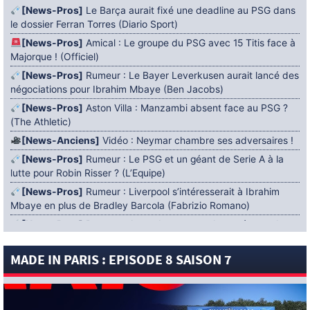
[News-Pros]
Le Barça aurait fixé une deadline au PSG dans
le dossier Ferran Torres (Diario Sport)
[News-Pros]
Amical : Le groupe du PSG avec 15 Titis face à
Majorque ! (Officiel)
[News-Pros]
Rumeur : Le Bayer Leverkusen aurait lancé des
négociations pour Ibrahim Mbaye (Ben Jacobs)
[News-Pros]
Aston Villa : Manzambi absent face au PSG ?
(The Athletic)
[News-Anciens]
Vidéo : Neymar chambre ses adversaires !
[News-Pros]
Rumeur : Le PSG et un géant de Serie A à la
lutte pour Robin Risser ? (L’Equipe)
[News-Pros]
Rumeur : Liverpool s’intéresserait à Ibrahim
Mbaye en plus de Bradley Barcola (Fabrizio Romano)
[News-Pros]
Rumeur : Accord contractuel trouvé entre le
PSG et Mika Godts (Fabrizio Romano)
MADE IN PARIS : EPISODE 8 SAISON 7
[News-Pros]
Rumeur : Le PSG aurait lancé un ultimatum
pour boucler le dossier Ferran Torres (Matteo Moretto)
4 AOÛT 2026