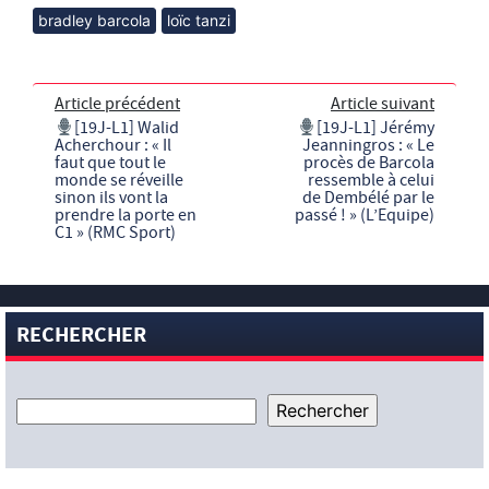
bradley barcola
loïc tanzi
Article précédent
Article suivant
[19J-L1] Walid
[19J-L1] Jérémy
Acherchour : « Il
Jeanningros : « Le
faut que tout le
procès de Barcola
monde se réveille
ressemble à celui
sinon ils vont la
de Dembélé par le
prendre la porte en
passé ! » (L’Equipe)
C1 » (RMC Sport)
RECHERCHER