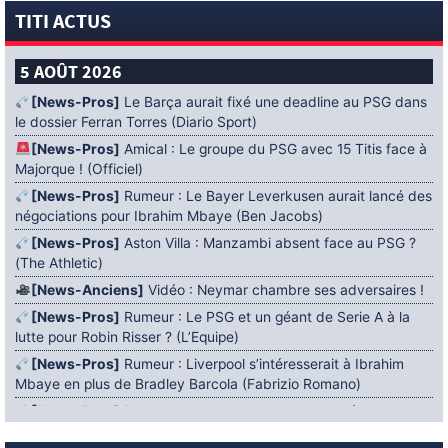
TITI ACTUS
5 AOÛT 2026
[News-Pros]
Le Barça aurait fixé une deadline au PSG dans
le dossier Ferran Torres (Diario Sport)
[News-Pros]
Amical : Le groupe du PSG avec 15 Titis face à
Majorque ! (Officiel)
[News-Pros]
Rumeur : Le Bayer Leverkusen aurait lancé des
négociations pour Ibrahim Mbaye (Ben Jacobs)
[News-Pros]
Aston Villa : Manzambi absent face au PSG ?
(The Athletic)
[News-Anciens]
Vidéo : Neymar chambre ses adversaires !
[News-Pros]
Rumeur : Le PSG et un géant de Serie A à la
lutte pour Robin Risser ? (L’Equipe)
[News-Pros]
Rumeur : Liverpool s’intéresserait à Ibrahim
Mbaye en plus de Bradley Barcola (Fabrizio Romano)
[News-Pros]
Rumeur : Accord contractuel trouvé entre le
PSG et Mika Godts (Fabrizio Romano)