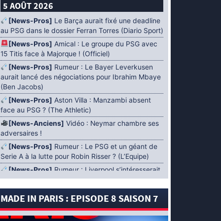
5 AOÛT 2026
[News-Pros]
Le Barça aurait fixé une deadline
au PSG dans le dossier Ferran Torres (Diario Sport)
[News-Pros]
Amical : Le groupe du PSG avec
15 Titis face à Majorque ! (Officiel)
[News-Pros]
Rumeur : Le Bayer Leverkusen
aurait lancé des négociations pour Ibrahim Mbaye
(Ben Jacobs)
[News-Pros]
Aston Villa : Manzambi absent
face au PSG ? (The Athletic)
[News-Anciens]
Vidéo : Neymar chambre ses
adversaires !
[News-Pros]
Rumeur : Le PSG et un géant de
Serie A à la lutte pour Robin Risser ? (L’Equipe)
[News-Pros]
Rumeur : Liverpool s’intéresserait
à Ibrahim Mbaye en plus de Bradley Barcola
(Fabrizio Romano)
MADE IN PARIS : EPISODE 8 SAISON 7
[News-Pros]
Rumeur : Accord contractuel
trouvé entre le PSG et Mika Godts (Fabrizio