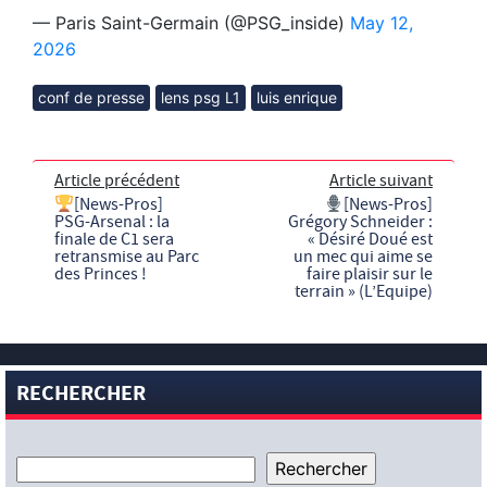
— Paris Saint-Germain (@PSG_inside)
May 12,
2026
conf de presse
lens psg L1
luis enrique
Article précédent
Article suivant
[News-Pros]
[News-Pros]
PSG-Arsenal : la
Grégory Schneider :
finale de C1 sera
« Désiré Doué est
retransmise au Parc
un mec qui aime se
des Princes !
faire plaisir sur le
terrain » (L’Equipe)
RECHERCHER