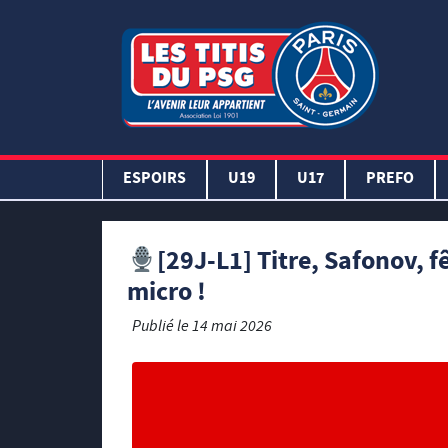
ESPOIRS
U19
U17
PREFO
[29J-L1] Titre, Safonov, 
micro !
Publié le
14 mai 2026