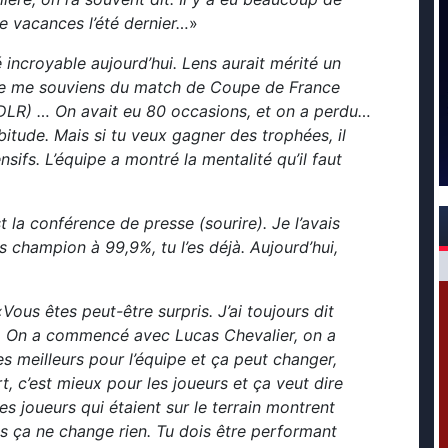
e vacances l’été dernier…
»
té incroyable aujourd’hui. Lens aurait mérité un
l… Je me souviens du match de Coupe de France
NDLR)
… On avait eu 80 occasions, et on a perdu…
tude. Mais si tu veux gagner des trophées, il
sifs. L’équipe a montré la mentalité qu’il faut
st la conférence de presse (sourire). Je l’avais
s champion à 99,9%, tu l’es déjà. Aujourd’hui,
«Vous êtes peut-être surpris. J’ai toujours dit
au. On a commencé avec Lucas Chevalier, on a
s meilleurs pour l’équipe et ça peut changer,
t, c’est mieux pour les joueurs et ça veut dire
Les joueurs qui étaient sur le terrain montrent
is ça ne change rien. Tu dois être performant