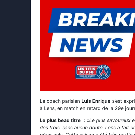
Le coach parisien
Luis Enrique
s’est expr
à Lens, en match en retard de la 29e journé
Le plus beau titre
: «
Le plus savoureux et 
des trois, sans aucun doute. Lens a fait 
gérer cela. Cette saison a été très particu