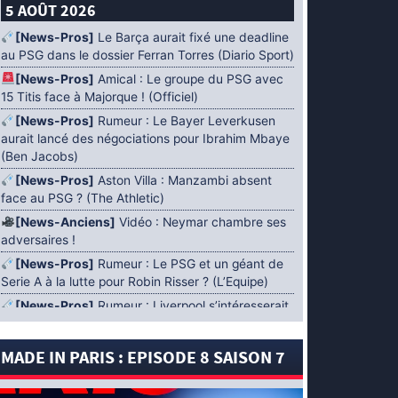
5 AOÛT 2026
[News-Pros]
Le Barça aurait fixé une deadline
au PSG dans le dossier Ferran Torres (Diario Sport)
[News-Pros]
Amical : Le groupe du PSG avec
15 Titis face à Majorque ! (Officiel)
[News-Pros]
Rumeur : Le Bayer Leverkusen
aurait lancé des négociations pour Ibrahim Mbaye
(Ben Jacobs)
[News-Pros]
Aston Villa : Manzambi absent
face au PSG ? (The Athletic)
[News-Anciens]
Vidéo : Neymar chambre ses
adversaires !
[News-Pros]
Rumeur : Le PSG et un géant de
Serie A à la lutte pour Robin Risser ? (L’Equipe)
[News-Pros]
Rumeur : Liverpool s’intéresserait
à Ibrahim Mbaye en plus de Bradley Barcola
(Fabrizio Romano)
MADE IN PARIS : EPISODE 8 SAISON 7
[News-Pros]
Rumeur : Accord contractuel
trouvé entre le PSG et Mika Godts (Fabrizio