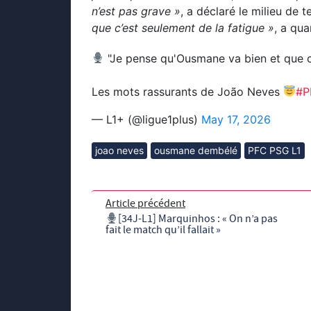
n’est pas grave »
, a déclaré le milieu de 
que c’est seulement de la fatigue »
, a qua
"Je pense qu'Ousmane va bien et que c
Les mots rassurants de João Neves
#P
— L1+ (@ligue1plus)
May 17, 2026
joao neves
ousmane dembélé
PFC PSG L1
Article précédent
[34J-L1] Marquinhos : « On n’a pas
fait le match qu’il fallait »