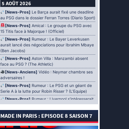
5 AOÛT 2026
[News-Pros]
Le Barça aurait fixé une deadline
au PSG dans le dossier Ferran Torres (Diario Sport)
[News-Pros]
Amical : Le groupe du PSG avec
15 Titis face à Majorque ! (Officiel)
[News-Pros]
Rumeur : Le Bayer Leverkusen
aurait lancé des négociations pour Ibrahim Mbaye
(Ben Jacobs)
[News-Pros]
Aston Villa : Manzambi absent
face au PSG ? (The Athletic)
[News-Anciens]
Vidéo : Neymar chambre ses
adversaires !
[News-Pros]
Rumeur : Le PSG et un géant de
Serie A à la lutte pour Robin Risser ? (L’Equipe)
[News-Pros]
Rumeur : Liverpool s’intéresserait
à Ibrahim Mbaye en plus de Bradley Barcola
(Fabrizio Romano)
MADE IN PARIS : EPISODE 8 SAISON 7
[News-Pros]
Rumeur : Accord contractuel
trouvé entre le PSG et Mika Godts (Fabrizio