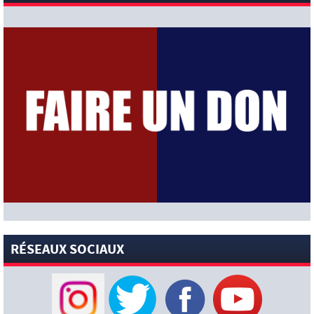
[News-Pros]
« Commencer par deux finales est une
excellente préparation » : Illia Zabarnyi ambitieux pour cette
nouvelle saison !
[News-Anciens]
Thierno Baldé libéré par Troyes va signer à
Nancy (L’Equipe)
[News-Anciens]
Santos : Neymar flou sur son avenir !
[News-Pros]
« Montrer qu’ils m’aiment et venir négocier » :
Ferran Torres envoie un message fort au Barça (Sportico)
[News-Pros]
Rumeur : Hansi Flick aurait demandé au Barça
de garder Ferran Torres (Mundo Deportivo)
[News-Pros]
« Ma préférence est qu’il reste » : Michel, le
coach de l’Ajax, évoque l’avenir de Mika Godts (Foot Mercato)
[News-Pros]
Zion Suzuki : l’entraîneur de Parme envoie un
message fort au PSG (Sky Sports)
[News-Club]
La pépite des San Antonio Spurs, Dylan Harper,
RÉSEAUX SOCIAUX
pose avec le nouveau maillot d’entraînement du PSG !
[News-Pros]
« Whatafeeling
» : Désiré Doué profite à
fond de ses vacances en famille avant de retrouver le PSG
[News-Pros]
Rumeur : Liverpool ouvre des discussions