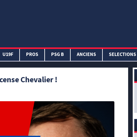
U19F
PROS
PSG B
ANCIENS
SELECTIONS
cense Chevalier !