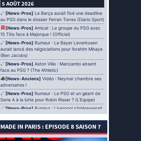
5 AOÛT 2026
[News-Pros]
Le Barça aurait fixé une deadline
au PSG dans le dossier Ferran Torres (Diario Sport)
[News-Pros]
Amical : Le groupe du PSG avec
15 Titis face à Majorque ! (Officiel)
[News-Pros]
Rumeur : Le Bayer Leverkusen
aurait lancé des négociations pour Ibrahim Mbaye
(Ben Jacobs)
[News-Pros]
Aston Villa : Manzambi absent
face au PSG ? (The Athletic)
[News-Anciens]
Vidéo : Neymar chambre ses
adversaires !
[News-Pros]
Rumeur : Le PSG et un géant de
Serie A à la lutte pour Robin Risser ? (L’Equipe)
[News-Pros]
Rumeur : Liverpool s’intéresserait
à Ibrahim Mbaye en plus de Bradley Barcola
(Fabrizio Romano)
MADE IN PARIS : EPISODE 8 SAISON 7
[News-Pros]
Rumeur : Accord contractuel
trouvé entre le PSG et Mika Godts (Fabrizio