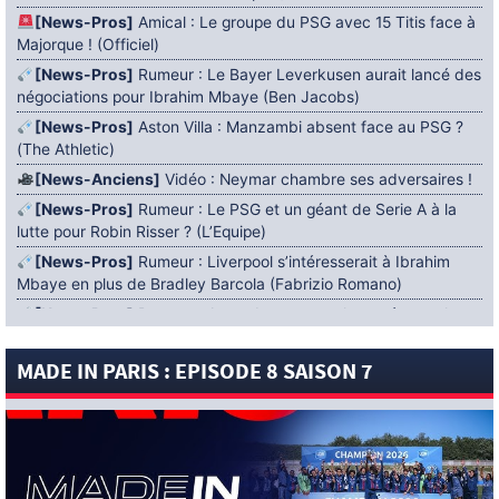
[News-Pros]
Amical : Le groupe du PSG avec 15 Titis face à
Majorque ! (Officiel)
[News-Pros]
Rumeur : Le Bayer Leverkusen aurait lancé des
négociations pour Ibrahim Mbaye (Ben Jacobs)
[News-Pros]
Aston Villa : Manzambi absent face au PSG ?
(The Athletic)
[News-Anciens]
Vidéo : Neymar chambre ses adversaires !
[News-Pros]
Rumeur : Le PSG et un géant de Serie A à la
lutte pour Robin Risser ? (L’Equipe)
[News-Pros]
Rumeur : Liverpool s’intéresserait à Ibrahim
Mbaye en plus de Bradley Barcola (Fabrizio Romano)
[News-Pros]
Rumeur : Accord contractuel trouvé entre le
PSG et Mika Godts (Fabrizio Romano)
MADE IN PARIS : EPISODE 8 SAISON 7
[News-Pros]
Rumeur : Le PSG aurait lancé un ultimatum
pour boucler le dossier Ferran Torres (Matteo Moretto)
4 AOÛT 2026
[News-Formation]
Mercato : Khalil Ayari prêté à Dunkerque
(Officiel)