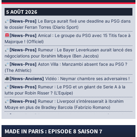
5 AOÛT 2026
[News-Pros]
Le Barça aurait fixé une deadline au PSG dans
le dossier Ferran Torres (Diario Sport)
[News-Pros]
Amical : Le groupe du PSG avec 15 Titis face à
Majorque ! (Officiel)
[News-Pros]
Rumeur : Le Bayer Leverkusen aurait lancé des
négociations pour Ibrahim Mbaye (Ben Jacobs)
[News-Pros]
Aston Villa : Manzambi absent face au PSG ?
(The Athletic)
[News-Anciens]
Vidéo : Neymar chambre ses adversaires !
[News-Pros]
Rumeur : Le PSG et un géant de Serie A à la
lutte pour Robin Risser ? (L’Equipe)
[News-Pros]
Rumeur : Liverpool s’intéresserait à Ibrahim
Mbaye en plus de Bradley Barcola (Fabrizio Romano)
[News-Pros]
Rumeur : Accord contractuel trouvé entre le
PSG et Mika Godts (Fabrizio Romano)
MADE IN PARIS : EPISODE 8 SAISON 7
[News-Pros]
Rumeur : Le PSG aurait lancé un ultimatum
pour boucler le dossier Ferran Torres (Matteo Moretto)