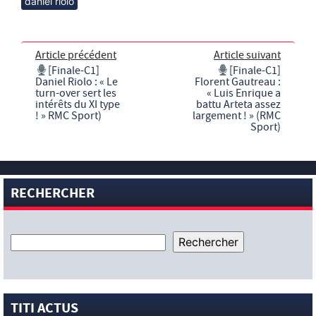
daniel riolo
Article précédent
Article suivant
[Finale-C1]
[Finale-C1]
Daniel Riolo : « Le
Florent Gautreau :
turn-over sert les
« Luis Enrique a
intérêts du XI type
battu Arteta assez
! » RMC Sport)
largement ! » (RMC
Sport)
RECHERCHER
TITI ACTUS