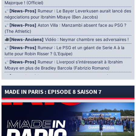
Majorque ! (Officiel)
[News-Pros]
Rumeur : Le Bayer Leverkusen aurait lancé des
négociations pour Ibrahim Mbaye (Ben Jacobs)
[News-Pros]
Aston Villa : Manzambi absent face au PSG ?
(The Athletic)
[News-Anciens]
Vidéo : Neymar chambre ses adversaires !
[News-Pros]
Rumeur : Le PSG et un géant de Serie A à la
lutte pour Robin Risser ? (L’Equipe)
[News-Pros]
Rumeur : Liverpool s’intéresserait à Ibrahim
Mbaye en plus de Bradley Barcola (Fabrizio Romano)
[News-Pros]
Rumeur : Accord contractuel trouvé entre le
PSG et Mika Godts (Fabrizio Romano)
MADE IN PARIS : EPISODE 8 SAISON 7
[News-Pros]
Rumeur : Le PSG aurait lancé un ultimatum
pour boucler le dossier Ferran Torres (Matteo Moretto)
4 AOÛT 2026
[News-Formation]
Mercato : Khalil Ayari prêté à Dunkerque
(Officiel)
[News-Anciens]
Leverkusen : un retour de Diaby envisagé
(Foot Mercato)