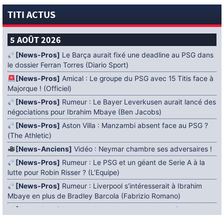
TITI ACTUS
5 AOÛT 2026
[News-Pros]
Le Barça aurait fixé une deadline au PSG dans
le dossier Ferran Torres (Diario Sport)
[News-Pros]
Amical : Le groupe du PSG avec 15 Titis face à
Majorque ! (Officiel)
[News-Pros]
Rumeur : Le Bayer Leverkusen aurait lancé des
négociations pour Ibrahim Mbaye (Ben Jacobs)
[News-Pros]
Aston Villa : Manzambi absent face au PSG ?
(The Athletic)
[News-Anciens]
Vidéo : Neymar chambre ses adversaires !
[News-Pros]
Rumeur : Le PSG et un géant de Serie A à la
lutte pour Robin Risser ? (L’Equipe)
[News-Pros]
Rumeur : Liverpool s’intéresserait à Ibrahim
Mbaye en plus de Bradley Barcola (Fabrizio Romano)
[News-Pros]
Rumeur : Accord contractuel trouvé entre le
PSG et Mika Godts (Fabrizio Romano)