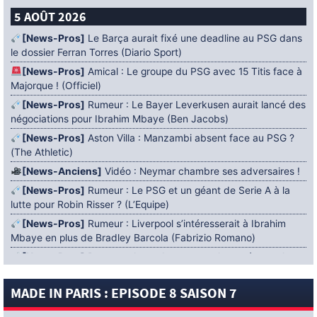
5 AOÛT 2026
[News-Pros]
Le Barça aurait fixé une deadline au PSG dans
le dossier Ferran Torres (Diario Sport)
[News-Pros]
Amical : Le groupe du PSG avec 15 Titis face à
Majorque ! (Officiel)
[News-Pros]
Rumeur : Le Bayer Leverkusen aurait lancé des
négociations pour Ibrahim Mbaye (Ben Jacobs)
[News-Pros]
Aston Villa : Manzambi absent face au PSG ?
(The Athletic)
[News-Anciens]
Vidéo : Neymar chambre ses adversaires !
[News-Pros]
Rumeur : Le PSG et un géant de Serie A à la
lutte pour Robin Risser ? (L’Equipe)
[News-Pros]
Rumeur : Liverpool s’intéresserait à Ibrahim
Mbaye en plus de Bradley Barcola (Fabrizio Romano)
[News-Pros]
Rumeur : Accord contractuel trouvé entre le
PSG et Mika Godts (Fabrizio Romano)
MADE IN PARIS : EPISODE 8 SAISON 7
[News-Pros]
Rumeur : Le PSG aurait lancé un ultimatum
pour boucler le dossier Ferran Torres (Matteo Moretto)