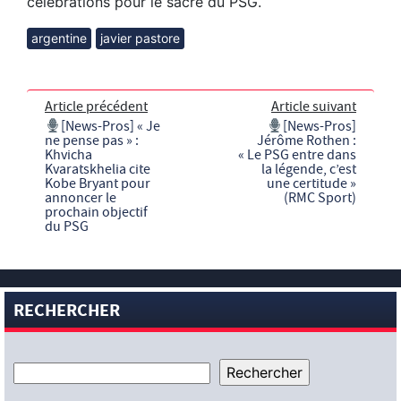
célébrations pour le sacre du PSG.
argentine
javier pastore
Article précédent
Article suivant
[News-Pros] « Je
[News-Pros]
ne pense pas » :
Jérôme Rothen :
Khvicha
« Le PSG entre dans
Kvaratskhelia cite
la légende, c’est
Kobe Bryant pour
une certitude »
annoncer le
(RMC Sport)
prochain objectif
du PSG
RECHERCHER