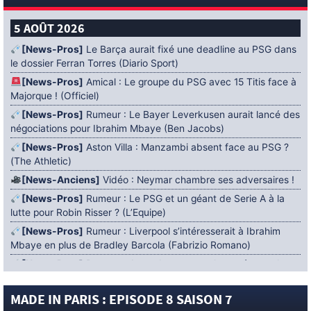
5 AOÛT 2026
[News-Pros]
Le Barça aurait fixé une deadline au PSG dans
le dossier Ferran Torres (Diario Sport)
[News-Pros]
Amical : Le groupe du PSG avec 15 Titis face à
Majorque ! (Officiel)
[News-Pros]
Rumeur : Le Bayer Leverkusen aurait lancé des
négociations pour Ibrahim Mbaye (Ben Jacobs)
[News-Pros]
Aston Villa : Manzambi absent face au PSG ?
(The Athletic)
[News-Anciens]
Vidéo : Neymar chambre ses adversaires !
[News-Pros]
Rumeur : Le PSG et un géant de Serie A à la
lutte pour Robin Risser ? (L’Equipe)
[News-Pros]
Rumeur : Liverpool s’intéresserait à Ibrahim
Mbaye en plus de Bradley Barcola (Fabrizio Romano)
[News-Pros]
Rumeur : Accord contractuel trouvé entre le
PSG et Mika Godts (Fabrizio Romano)
MADE IN PARIS : EPISODE 8 SAISON 7
[News-Pros]
Rumeur : Le PSG aurait lancé un ultimatum
pour boucler le dossier Ferran Torres (Matteo Moretto)