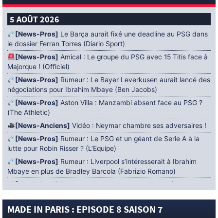
5 AOÛT 2026
[News-Pros]
Le Barça aurait fixé une deadline au PSG dans
le dossier Ferran Torres (Diario Sport)
[News-Pros]
Amical : Le groupe du PSG avec 15 Titis face à
Majorque ! (Officiel)
[News-Pros]
Rumeur : Le Bayer Leverkusen aurait lancé des
négociations pour Ibrahim Mbaye (Ben Jacobs)
[News-Pros]
Aston Villa : Manzambi absent face au PSG ?
(The Athletic)
[News-Anciens]
Vidéo : Neymar chambre ses adversaires !
[News-Pros]
Rumeur : Le PSG et un géant de Serie A à la
lutte pour Robin Risser ? (L’Equipe)
[News-Pros]
Rumeur : Liverpool s’intéresserait à Ibrahim
Mbaye en plus de Bradley Barcola (Fabrizio Romano)
[News-Pros]
Rumeur : Accord contractuel trouvé entre le
PSG et Mika Godts (Fabrizio Romano)
MADE IN PARIS : EPISODE 8 SAISON 7
[News-Pros]
Rumeur : Le PSG aurait lancé un ultimatum
pour boucler le dossier Ferran Torres (Matteo Moretto)