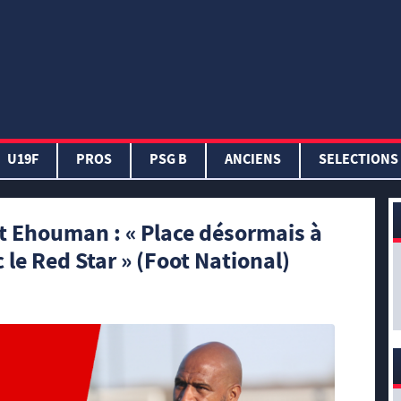
U19F
PROS
PSG B
ANCIENS
SELECTIONS
 Ehouman : « Place désormais à
 le Red Star » (Foot National)