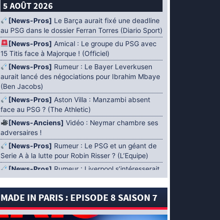
5 AOÛT 2026
[News-Pros]
Le Barça aurait fixé une deadline
au PSG dans le dossier Ferran Torres (Diario Sport)
[News-Pros]
Amical : Le groupe du PSG avec
15 Titis face à Majorque ! (Officiel)
[News-Pros]
Rumeur : Le Bayer Leverkusen
aurait lancé des négociations pour Ibrahim Mbaye
(Ben Jacobs)
[News-Pros]
Aston Villa : Manzambi absent
face au PSG ? (The Athletic)
[News-Anciens]
Vidéo : Neymar chambre ses
adversaires !
[News-Pros]
Rumeur : Le PSG et un géant de
Serie A à la lutte pour Robin Risser ? (L’Equipe)
[News-Pros]
Rumeur : Liverpool s’intéresserait
à Ibrahim Mbaye en plus de Bradley Barcola
(Fabrizio Romano)
MADE IN PARIS : EPISODE 8 SAISON 7
[News-Pros]
Rumeur : Accord contractuel
trouvé entre le PSG et Mika Godts (Fabrizio