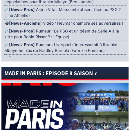
négociations pour Ibrahim Mbaye (Ben Jacobs)
[News-Pros]
Aston Villa : Manzambi absent face au PSG ?
(The Athletic)
[News-Anciens]
Vidéo : Neymar chambre ses adversaires !
[News-Pros]
Rumeur : Le PSG et un géant de Serie A à la
lutte pour Robin Risser ? (L’Equipe)
[News-Pros]
Rumeur : Liverpool s’intéresserait à Ibrahim
Mbaye en plus de Bradley Barcola (Fabrizio Romano)
[News-Pros]
Rumeur : Accord contractuel trouvé entre le
PSG et Mika Godts (Fabrizio Romano)
MADE IN PARIS : EPISODE 8 SAISON 7
[News-Pros]
Rumeur : Le PSG aurait lancé un ultimatum
pour boucler le dossier Ferran Torres (Matteo Moretto)
4 AOÛT 2026
[News-Formation]
Mercato : Khalil Ayari prêté à Dunkerque
(Officiel)
[News-Anciens]
Leverkusen : un retour de Diaby envisagé
(Foot Mercato)
[News-Formation]
Nsoki va filer au Dinamo Zagreb
(L’Equipe)