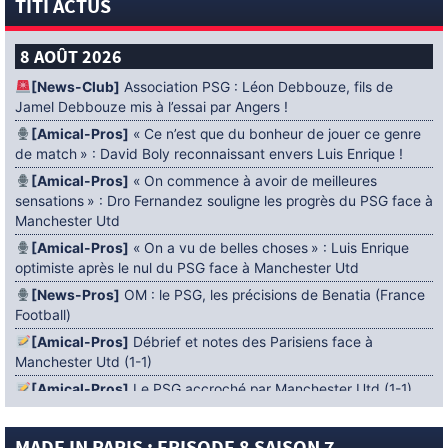
TITI ACTUS
8 AOÛT 2026
[News-Club]
Association PSG : Léon Debbouze, fils de
Jamel Debbouze mis à l’essai par Angers !
[Amical-Pros]
« Ce n’est que du bonheur de jouer ce genre
de match » : David Boly reconnaissant envers Luis Enrique !
[Amical-Pros]
« On commence à avoir de meilleures
sensations » : Dro Fernandez souligne les progrès du PSG face à
Manchester Utd
[Amical-Pros]
« On a vu de belles choses » : Luis Enrique
optimiste après le nul du PSG face à Manchester Utd
[News-Pros]
OM : le PSG, les précisions de Benatia (France
Football)
[Amical-Pros]
Débrief et notes des Parisiens face à
Manchester Utd (1-1)
[Amical-Pros]
Le PSG accroché par Manchester Utd (1-1)
[News-Pros]
Amical : Lens battu par Sunderland avant le
PSG