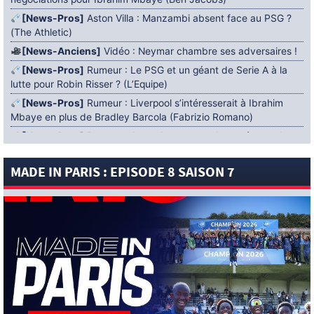
[News-Pros]
Aston Villa : Manzambi absent face au PSG ?
(The Athletic)
[News-Anciens]
Vidéo : Neymar chambre ses adversaires !
[News-Pros]
Rumeur : Le PSG et un géant de Serie A à la
lutte pour Robin Risser ? (L’Equipe)
[News-Pros]
Rumeur : Liverpool s’intéresserait à Ibrahim
Mbaye en plus de Bradley Barcola (Fabrizio Romano)
[News-Pros]
Rumeur : Accord contractuel trouvé entre le
PSG et Mika Godts (Fabrizio Romano)
MADE IN PARIS : EPISODE 8 SAISON 7
[News-Pros]
Rumeur : Le PSG aurait lancé un ultimatum
pour boucler le dossier Ferran Torres (Matteo Moretto)
4 AOÛT 2026
[News-Formation]
Mercato : Khalil Ayari prêté à Dunkerque
(Officiel)
[News-Anciens]
Leverkusen : un retour de Diaby envisagé
(Foot Mercato)
[News-Formation]
Nsoki va filer au Dinamo Zagreb
(L’Equipe)