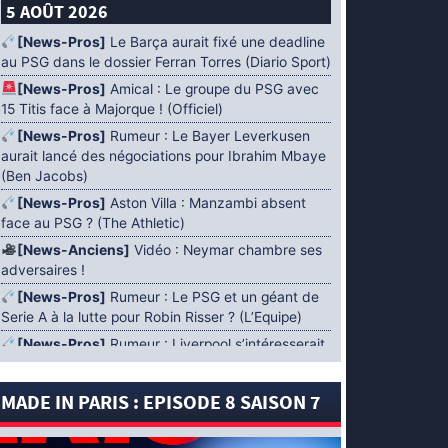
5 AOÛT 2026
[News-Pros]
Le Barça aurait fixé une deadline
au PSG dans le dossier Ferran Torres (Diario Sport)
[News-Pros]
Amical : Le groupe du PSG avec
15 Titis face à Majorque ! (Officiel)
[News-Pros]
Rumeur : Le Bayer Leverkusen
aurait lancé des négociations pour Ibrahim Mbaye
(Ben Jacobs)
[News-Pros]
Aston Villa : Manzambi absent
face au PSG ? (The Athletic)
[News-Anciens]
Vidéo : Neymar chambre ses
adversaires !
[News-Pros]
Rumeur : Le PSG et un géant de
Serie A à la lutte pour Robin Risser ? (L’Equipe)
[News-Pros]
Rumeur : Liverpool s’intéresserait
à Ibrahim Mbaye en plus de Bradley Barcola
(Fabrizio Romano)
MADE IN PARIS : EPISODE 8 SAISON 7
[News-Pros]
Rumeur : Accord contractuel
trouvé entre le PSG et Mika Godts (Fabrizio