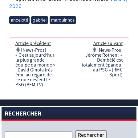
2026
ancelotti
gabriel
marquinhos
Article précédent
Article suivant
[News-Pros]
[News-Pros]
« C’est aujourd’hui
Jérôme Rothen : «
la plus grande
Dembélé est
équipe du monde »
totalement épanoui
: David Ginola très
au PSG » (RMC
ému au regard de
Sport)
ce que devient le
PSG (BFM TV)
RECHERCHER