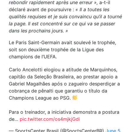
rebondir rapidement après une erreur »,
a-t-il
déclaré avant de poursuivre :
« Il a toutes les
qualités requises et je suis convaincu qu’il a tourné
la page. Il est concentré sur ce qui va se passer
dans les prochains jours. »
Le Paris Saint-Germain avait soulevé le trophée,
soit son deuxième trophée de la Ligue des
champions de l’UEFA.
Carlo Ancelotti elogiou a atitude de Marquinhos,
capitão da Seleção Brasileira, ao prestar apoio a
Gabriel Magalhães após o zagueiro desperdiçar a
cobrança de pênalti que garantiu o título da
Champions League ao PSG.
Para o treinador, a iniciativa demonstra a postura
de…
pic.twitter.com/os4mjkjGdi
— SportsCenter Brasil (@SportsCenterBR)
June 5,