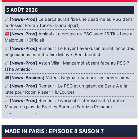
5 AOÛT 2026
[News-Pros]
Le Barça aurait fixé une deadline au PSG dans
le dossier Ferran Torres (Diario Sport)
[News-Pros]
Amical : Le groupe du PSG avec 15 Titis face à
Majorque ! (Officiel)
[News-Pros]
Rumeur : Le Bayer Leverkusen aurait lancé des
négociations pour Ibrahim Mbaye (Ben Jacobs)
[News-Pros]
Aston Villa : Manzambi absent face au PSG ?
(The Athletic)
[News-Anciens]
Vidéo : Neymar chambre ses adversaires !
[News-Pros]
Rumeur : Le PSG et un géant de Serie A à la
lutte pour Robin Risser ? (L’Equipe)
[News-Pros]
Rumeur : Liverpool s’intéresserait à Ibrahim
Mbaye en plus de Bradley Barcola (Fabrizio Romano)
[News-Pros]
Rumeur : Accord contractuel trouvé entre le
PSG et Mika Godts (Fabrizio Romano)
MADE IN PARIS : EPISODE 8 SAISON 7
[News-Pros]
Rumeur : Le PSG aurait lancé un ultimatum
pour boucler le dossier Ferran Torres (Matteo Moretto)