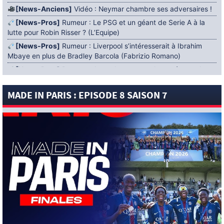
[News-Anciens]
Vidéo : Neymar chambre ses adversaires !
[News-Pros]
Rumeur : Le PSG et un géant de Serie A à la
lutte pour Robin Risser ? (L’Equipe)
[News-Pros]
Rumeur : Liverpool s’intéresserait à Ibrahim
Mbaye en plus de Bradley Barcola (Fabrizio Romano)
[News-Pros]
Rumeur : Accord contractuel trouvé entre le
PSG et Mika Godts (Fabrizio Romano)
MADE IN PARIS : EPISODE 8 SAISON 7
[News-Pros]
Rumeur : Le PSG aurait lancé un ultimatum
pour boucler le dossier Ferran Torres (Matteo Moretto)
4 AOÛT 2026
[News-Formation]
Mercato : Khalil Ayari prêté à Dunkerque
(Officiel)
[News-Anciens]
Leverkusen : un retour de Diaby envisagé
(Foot Mercato)
[News-Formation]
Nsoki va filer au Dinamo Zagreb
(L’Equipe)
[News-Pros]
Rumeur : Suzuki acheté par le PSG puis prêté ?
(L’Equipe)