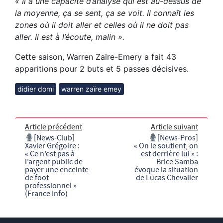
« Il a une capacité d’analyse qui est au-dessus de
la moyenne, ça se sent, ça se voit. Il connaît les
zones où il doit aller et celles où il ne doit pas
aller. Il est à l’écoute, malin ».
Cette saison, Warren Zaïre-Emery a fait 43
apparitions pour 2 buts et 5 passes décisives.
didier domi
warren zaïre emey
Article précédent
Article suivant
[News-Club]
[News-Pros]
Xavier Grégoire :
« On le soutient, on
« Ce n’est pas à
est derrière lui » :
l’argent public de
Brice Samba
payer une enceinte
évoque la situation
de foot
de Lucas Chevalier
professionnel »
(France Info)