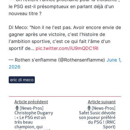
le PSG est-il présomptueux en parlant déjà d'un
nouveau titre ?
Di Meco: "Non il ne l'est pas. Avoir encore envie de
gagner après une victoire, c'est l'histoire de
l'ambition sportive, c'est ce qui fait l'âme d'un
sportif de…
pic.twitter.com/iU9mQDC1Rl
— Rothen s'enflamme (@Rothensenflamme)
June 1,
2026
eric di meco
Article précédent
Article suivant
[News-Pros]
[News-Pros]
Christophe Dugarry
Safet Susic dévoile
: « Le PSG est un
son joueur préféré
très beau
du PSG ! (RMC
champion, qui
Sport)