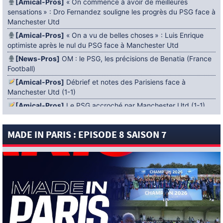
[Amical-Pros]
« On commence à avoir de meilleures
sensations » : Dro Fernandez souligne les progrès du PSG face à
Manchester Utd
[Amical-Pros]
« On a vu de belles choses » : Luis Enrique
optimiste après le nul du PSG face à Manchester Utd
[News-Pros]
OM : le PSG, les précisions de Benatia (France
Football)
[Amical-Pros]
Débrief et notes des Parisiens face à
Manchester Utd (1-1)
[Amical-Pros]
Le PSG accroché par Manchester Utd (1-1)
[News-Pros]
Amical : Lens battu par Sunderland avant le
PSG
MADE IN PARIS : EPISODE 8 SAISON 7
5 AOÛT 2026
[News-Pros]
Le Barça aurait fixé une deadline au PSG dans
le dossier Ferran Torres (Diario Sport)
[News-Pros]
Amical : Le groupe du PSG avec 15 Titis face à
Majorque ! (Officiel)
[News-Pros]
Rumeur : Le Bayer Leverkusen aurait lancé des
négociations pour Ibrahim Mbaye (Ben Jacobs)