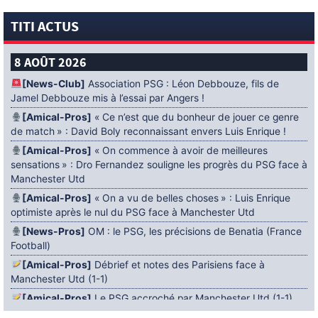
TITI ACTUS
8 AOÛT 2026
[News-Club]
Association PSG : Léon Debbouze, fils de
Jamel Debbouze mis à l’essai par Angers !
[Amical-Pros]
« Ce n’est que du bonheur de jouer ce genre
de match » : David Boly reconnaissant envers Luis Enrique !
[Amical-Pros]
« On commence à avoir de meilleures
sensations » : Dro Fernandez souligne les progrès du PSG face à
Manchester Utd
[Amical-Pros]
« On a vu de belles choses » : Luis Enrique
optimiste après le nul du PSG face à Manchester Utd
[News-Pros]
OM : le PSG, les précisions de Benatia (France
Football)
[Amical-Pros]
Débrief et notes des Parisiens face à
Manchester Utd (1-1)
[Amical-Pros]
Le PSG accroché par Manchester Utd (1-1)
[News-Pros]
Amical : Lens battu par Sunderland avant le