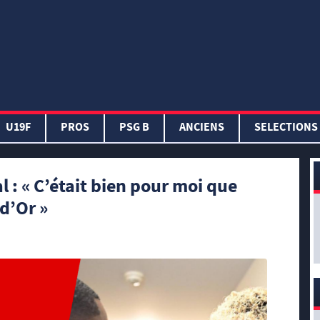
U19F
PROS
PSG B
ANCIENS
SELECTIONS
: « C’était bien pour moi que
d’Or »