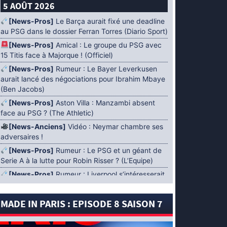
5 AOÛT 2026
[News-Pros]
Le Barça aurait fixé une deadline
au PSG dans le dossier Ferran Torres (Diario Sport)
[News-Pros]
Amical : Le groupe du PSG avec
15 Titis face à Majorque ! (Officiel)
[News-Pros]
Rumeur : Le Bayer Leverkusen
aurait lancé des négociations pour Ibrahim Mbaye
(Ben Jacobs)
[News-Pros]
Aston Villa : Manzambi absent
face au PSG ? (The Athletic)
[News-Anciens]
Vidéo : Neymar chambre ses
adversaires !
[News-Pros]
Rumeur : Le PSG et un géant de
Serie A à la lutte pour Robin Risser ? (L’Equipe)
[News-Pros]
Rumeur : Liverpool s’intéresserait
à Ibrahim Mbaye en plus de Bradley Barcola
(Fabrizio Romano)
MADE IN PARIS : EPISODE 8 SAISON 7
[News-Pros]
Rumeur : Accord contractuel
trouvé entre le PSG et Mika Godts (Fabrizio