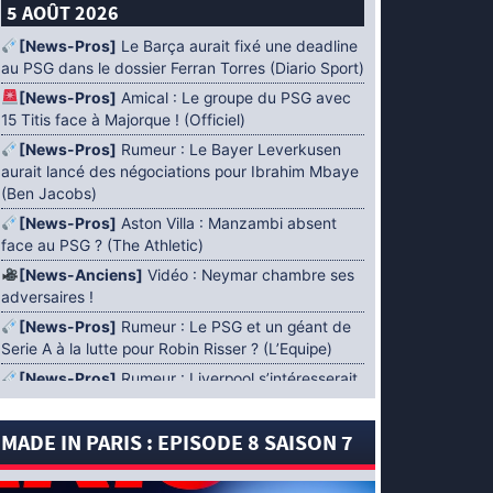
5 AOÛT 2026
[News-Pros]
Le Barça aurait fixé une deadline
au PSG dans le dossier Ferran Torres (Diario Sport)
[News-Pros]
Amical : Le groupe du PSG avec
15 Titis face à Majorque ! (Officiel)
[News-Pros]
Rumeur : Le Bayer Leverkusen
aurait lancé des négociations pour Ibrahim Mbaye
(Ben Jacobs)
[News-Pros]
Aston Villa : Manzambi absent
face au PSG ? (The Athletic)
[News-Anciens]
Vidéo : Neymar chambre ses
adversaires !
[News-Pros]
Rumeur : Le PSG et un géant de
Serie A à la lutte pour Robin Risser ? (L’Equipe)
[News-Pros]
Rumeur : Liverpool s’intéresserait
à Ibrahim Mbaye en plus de Bradley Barcola
(Fabrizio Romano)
MADE IN PARIS : EPISODE 8 SAISON 7
[News-Pros]
Rumeur : Accord contractuel
trouvé entre le PSG et Mika Godts (Fabrizio