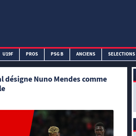
U19F
PROS
PSG B
ANCIENS
SELECTIONS
al désigne Nuno Mendes comme
le