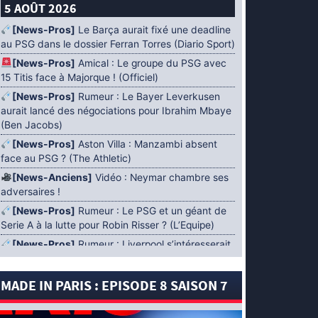
5 AOÛT 2026
[News-Pros]
Le Barça aurait fixé une deadline
au PSG dans le dossier Ferran Torres (Diario Sport)
[News-Pros]
Amical : Le groupe du PSG avec
15 Titis face à Majorque ! (Officiel)
[News-Pros]
Rumeur : Le Bayer Leverkusen
aurait lancé des négociations pour Ibrahim Mbaye
(Ben Jacobs)
[News-Pros]
Aston Villa : Manzambi absent
face au PSG ? (The Athletic)
[News-Anciens]
Vidéo : Neymar chambre ses
adversaires !
[News-Pros]
Rumeur : Le PSG et un géant de
Serie A à la lutte pour Robin Risser ? (L’Equipe)
[News-Pros]
Rumeur : Liverpool s’intéresserait
à Ibrahim Mbaye en plus de Bradley Barcola
(Fabrizio Romano)
MADE IN PARIS : EPISODE 8 SAISON 7
[News-Pros]
Rumeur : Accord contractuel
trouvé entre le PSG et Mika Godts (Fabrizio